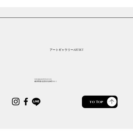
アートギャラリーARTIKT
mimajapan@icloud.com
岐阜県多治見市大針町668-5
to Top